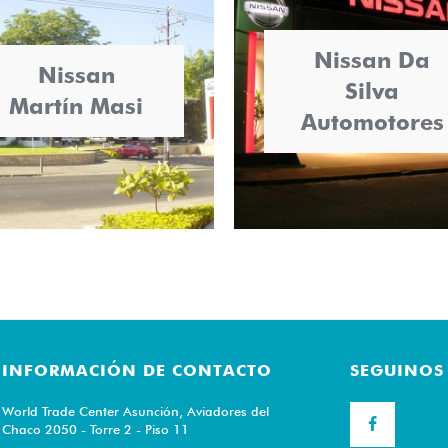
Nissan Da
Nissan
Silva
Martín Masi
Automotores
INFORMACIÓN DE CONTACTO
SEGUINOS
World Trade Center Asunción, Aviadores del
Chaco 2050 - Torre 2 - Piso 11