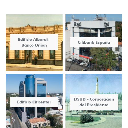
Edificio Alberdi ‐
Citibank España
Banco Unión
IJSUD - Corporación
Edificio Citicenter
del Presidente