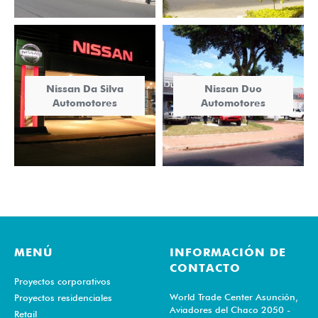
Nissan Da Silva
Nissan Duo
Automotores
Automotores
MENÚ
INFORMACIÓN DE
CONTACTO
Proyectos corporativos
World Trade Center Asunción,
Proyectos residenciales
Aviadores del Chaco 2050 -
Retail